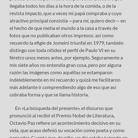
llegaba todos los días a la hora de la comida, o de la
revista
Impacto
, que a veces mi papá compraba y cuyo
atractivo principal consistía —para mí, quiero decir— en
el hecho de que metía el mundo a la casa a través de
fotos que no publicaban otros impresos: así como
recuerdo la efigie de Jomeini triunfal en 1979, también
distingo con toda nitidez el perfil de Paulo VI en su
féretro unos meses antes, por ejemplo. Seguramente a
mis siete años no entendía gran cosa, pero por alguna
razón las imágenes como aquéllas se estamparon
indeleblemente en mi recuerdo y quizá me facilitaron
más adelante ir comprendiendo algo de eso que así
cobraba forma y que se llama historia.
En «La búsqueda del presente», el discurso que
pronunció al recibir el Premio Nobel de Literatura,
Octavio Paz refiere un acontecimiento decisivo en su
vida, que acaso definió su vocación como poeta y como
pensador. Cuenta que, de niño, un día estaba jugando en