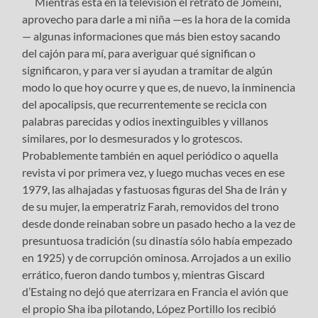
Mientras está en la televisión el retrato de Jomeini,
aprovecho para darle a mi niña —es la hora de la comida
— algunas informaciones que más bien estoy sacando
del cajón para mí, para averiguar qué significan o
significaron, y para ver si ayudan a tramitar de algún
modo lo que hoy ocurre y que es, de nuevo, la inminencia
del apocalipsis, que recurrentemente se recicla con
palabras parecidas y odios inextinguibles y villanos
similares, por lo desmesurados y lo grotescos.
Probablemente también en aquel periódico o aquella
revista vi por primera vez, y luego muchas veces en ese
1979, las alhajadas y fastuosas figuras del Sha de Irán y
de su mujer, la emperatriz Farah, removidos del trono
desde donde reinaban sobre un pasado hecho a la vez de
presuntuosa tradición (su dinastía sólo había empezado
en 1925) y de corrupción ominosa. Arrojados a un exilio
errático, fueron dando tumbos y, mientras Giscard
d’Estaing no dejó que aterrizara en Francia el avión que
el propio Sha iba pilotando, López Portillo los recibió