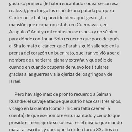
gustoso primero (le habrá encantado codearse con esa
realeza), pero luego los echó de una patada porque a
Carter no le había parecido bien aquel gesto. ¿La
mansión que ocuparon estaba en Cuernavaca, en
Acapulco? Aquí ya mi confusión se espesa y no sé bien
para dónde continuar. Sólo recuerdo que poco después
al Sha lo mató el cáncer, que Farah siguió saliendo en la
prensa del corazón un buen rato, que Irán volvió a ser el
nombre de una tierra lejana y extraña, y que sólo de
cuando en cuando ocuparía de nuevo los titulares
gracias a las guerras y a la ojeriza de los gringos y de
Israel.
Pero hay algo más: de pronto recuerdo a Salman
Rushdie, el salvaje ataque que sufrió hace casi tres años,
y caigo en la cuenta (como si hiciera falta caer en la
cuenta) de que ese hombre enturbantado y ceñudo que
preside el mensaje de su sucesor es el mismo que mandó
matar al escritor, y que aquella orden tardó 33 años en