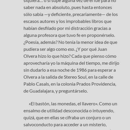
siquiera… o si supe alguna vez de él fue para no
saber nada en absoluto, pues hasta entonces
sólo sabía —y deficiente, precariamente— de los
escasos autores y los improbables libros que
habían desfilado por mi distracción gracias a
alguna profesora que tuvo fe en proponérselo.
¿Poesía, además? No tenía la menor idea de que
pudiera ser algo como
eso
. ¿Y por qué Juan
Olvera hizo lo que hizo? Cada que pienso cómo
aprovecharía yo la máquina del tiempo, me dirijo
sin dudarlo a esa noche de 1986 para esperar a
Olvera a la salida de Stereo Soul, en la calle de
Pablo Casals, en la colonia Prados Providencia,
de Guadalajara, y preguntárselo.
«El bastón, las monedas, el llavero». Como un
ensalmo de utilidad desconocida o intuyendo,
quizá, que en ellas se cifraba un conjuro o un
salvoconducto para acceder a un misterio,