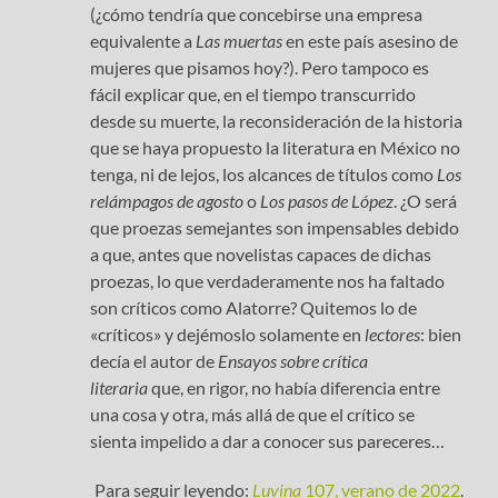
(¿cómo tendría que concebirse una empresa
equivalente a
Las muertas
en este país asesino de
mujeres que pisamos hoy?). Pero tampoco es
fácil explicar que, en el tiempo transcurrido
desde su muerte, la reconsideración de la historia
que se haya propuesto la literatura en México no
tenga, ni de lejos, los alcances de títulos como
Los
relámpagos
de agosto
o
Los pasos de López
. ¿O será
que proezas semejantes son impensables debido
a que, antes que novelistas capaces de dichas
proezas, lo que verdaderamente nos ha faltado
son críticos como Alatorre? Quitemos lo de
«críticos» y dejémoslo solamente en
lectores
: bien
decía el autor de
Ensayos sobre crítica
literaria
que, en rigor, no había diferencia entre
una cosa y otra, más allá de que el crítico se
sienta impelido a dar a conocer sus pareceres…
Para seguir leyendo:
Luvina
107, verano de 2022
.