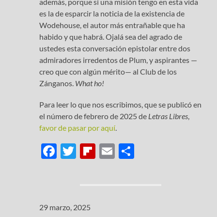
además, porque si una misión tengo en esta vida
es la de esparcir la noticia de la existencia de
Wodehouse, el autor más entrañable que ha
habido y que habrá. Ojalá sea del agrado de
ustedes esta conversación epistolar entre dos
admiradores irredentos de Plum, y aspirantes —
creo que con algún mérito— al Club de los
Zánganos.
What ho!
Para leer lo que nos escribimos, que se publicó en
el número de febrero de 2025 de
Letras Libres
,
favor de pasar por aquí
.
F
T
Fl
E
C
ac
w
ip
m
o
e
itt
b
ail
m
b
er
o
p
29 marzo, 2025
o
ar
ar