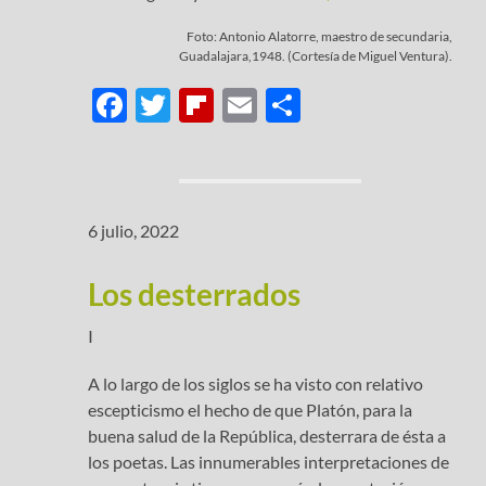
Foto: Antonio Alatorre, maestro de secundaria,
Guadalajara,1948. (Cortesía de Miguel Ventura).
F
T
Fl
E
C
ac
w
ip
m
o
e
itt
b
ail
m
b
er
o
p
6 julio, 2022
o
ar
ar
o
d
ti
Los desterrados
k
r
I
A lo largo de los siglos se ha visto con relativo
escepticismo el hecho de que Platón, para la
buena salud de la República, desterrara de ésta a
los poetas. Las innumerables interpretaciones de