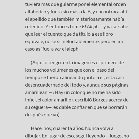
tuviera más que guiarme por el elemental orden
alfabético y fuera sin más a la B, y encontrara ahí
el apellido que también misteriosamente había
retenido. Y entonces tomé
El Aleph
—y ya se sabe
que leer el cuento que da título a ese libro
equivale, no sé si ineluctablemente, pero en mi
caso así fue, a
ver
el aleph.
(Aquí lo tengo: en la imagen es el primero de
los muchos volúmenes que con el paso del
tiempo se fueron alineando junto a él; está casi
desencuadernado del todo y, aunque sus páginas
amarillean —«Hay un color que no me ha sido
infiel, el color amarillo», escribió Borges acerca de
su ceguera—, es dable confiar en que se borrarán
después que yo).
Hace, hoy, cuarenta años. Nunca volví a
dibujar. En lugar de eso, seguí leyendo —luego, no