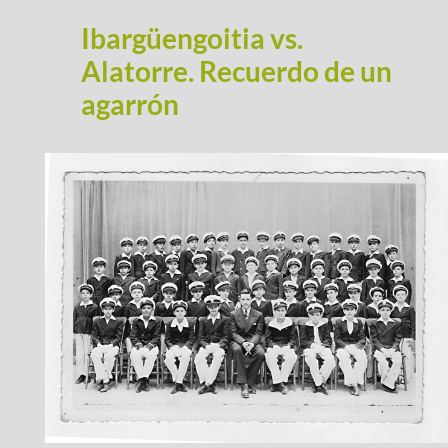
o
d
ti
Ibargüengoitia vs.
k
r
Alatorre. Recuerdo de un
agarrón