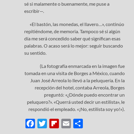
sé si malamente o buenamente, me puse a
escribir—.
«El bastón, las monedas, el llavero…», continúo
repitiéndome, de memoria. Tampoco sé si algún
día me será concedido saber qué significan esas
palabras. O acaso será lo mejor: seguir buscando
su sentido.
(La fotografía enmarcada en la imagen fue
tomada en una visita de Borges a México, cuando
Juan José Arreola lo llevó a la peluquería. En la
recepción del hotel, contaba Arreola, Borges
preguntó: «¿Dónde puedo encontrar un
peluquero?». «Querrá usted decir un estilista», le
respondió el empleado. «¡No, estilista soy yo!»).
F
T
Fl
E
C
ac
w
ip
m
o