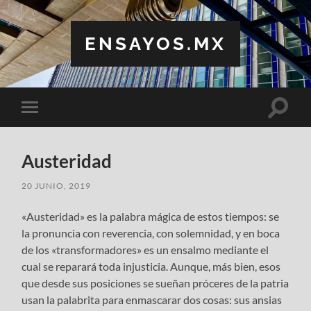
ENSAYOS.MX
Altern
Alternar
el
el
campo
menú
de
móvil
búsqu
Austeridad
20 JUNIO, 2019
«Austeridad» es la palabra mágica de estos tiempos: se
la pronuncia con reverencia, con solemnidad, y en boca
de los «transformadores» es un ensalmo mediante el
cual se reparará toda injusticia. Aunque, más bien, esos
que desde sus posiciones se sueñan próceres de la patria
usan la palabrita para enmascarar dos cosas: sus ansias