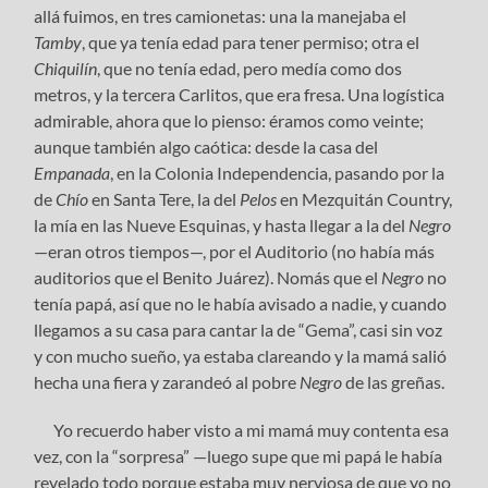
allá fuimos, en tres camionetas: una la manejaba el
Tamby
, que ya tenía edad para tener permiso; otra el
Chiquil
í
n
, que no tenía edad, pero medía como dos
metros, y la tercera Carlitos, que era fresa. Una logística
admirable, ahora que lo pienso: éramos como veinte;
aunque también algo caótica: desde la casa del
Empanada
, en la Colonia Independencia, pasando por la
de
Chío
en Santa Tere, la del
Pelos
en Mezquitán Country,
la mía en las Nueve Esquinas, y hasta llegar a la del
Negro
—eran otros tiempos—, por el Auditorio (no había más
auditorios que el Benito Juárez). Nomás que el
Negro
no
tenía papá, así que no le había avisado a nadie, y cuando
llegamos a su casa para cantar la de “Gema”, casi sin voz
y con mucho sueño, ya estaba clareando y la mamá salió
hecha una fiera y zarandeó al pobre
Negro
de las greñas.
Yo recuerdo haber visto a mi mamá muy contenta esa
vez, con la “sorpresa” —luego supe que mi papá le había
revelado todo porque estaba muy nerviosa de que yo no