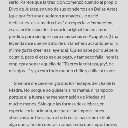
serlo. Parece que la tradición comenzó cuando al propio
Divo de Juárez, en uno de sus conciertos en Bellas Artes
(que por fortuna quedaron grabados), le nació
dedicarles “a las madrecitas”, en especial
a las muertas
,
esa canción cuyo destinatario original fue un amor
perdido para siempre, para más señas en Acapulco. (Una
leyenda dice que se trató de un lanchero acapulqueño: a
mí me gusta creer esa leyenda). Quién sabe por qué se le
ocurrió, pero el caso es que pegó, y tampoco falla: nomás
empieza a sonar aquello de “Tú eres la tristeza, ¡ay!, de
mis ojos…”, y ya está todo mundo chille y chille otra vez.
Siempre me cayeron gordos los festejos del Día de la
Madre. No porque no quisiera a mi mamá, ni tampoco
porque ella fuera una reencarnación de Medea, ni
mucho menos. Sólo que las formas de celebrar, en
especial en la primaria, me parecían imposiciones
abusivas que buscaban a toda costa hacerme exhibir
algo que, a fin de cuentas, nomás tenía que importarnos