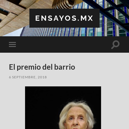
ENSAYOS.MX
Altern
Alternar
el
el
campo
menú
de
móvil
búsqu
El premio del barrio
6 SEPTIEMBRE, 2018