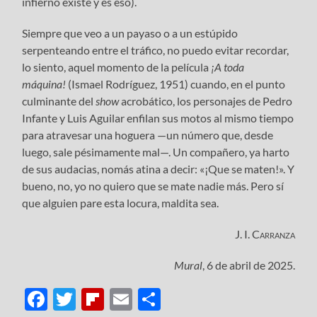
infierno existe y es eso).
Siempre que veo a un payaso o a un estúpido
serpenteando entre el tráfico, no puedo evitar recordar,
lo siento, aquel momento de la película
¡A toda
máquina!
(Ismael Rodríguez, 1951) cuando, en el punto
culminante del
show
acrobático, los personajes de Pedro
Infante y Luis Aguilar enfilan sus motos al mismo tiempo
para atravesar una hoguera —un número que, desde
luego, sale pésimamente mal—. Un compañero, ya harto
de sus audacias, nomás atina a decir: «¡Que se maten!». Y
bueno, no, yo no quiero que se mate nadie más. Pero sí
que alguien pare esta locura, maldita sea.
J. I. Carranza
Mural
, 6 de abril de 2025.
Facebook
Twitter
Flipboard
Email
Compartir