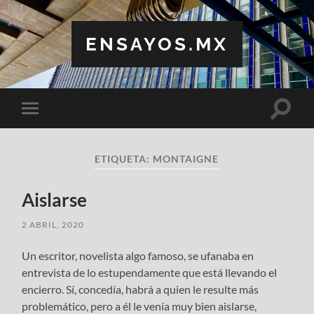
ENSAYOS.MX
Altern
Alternar
el
el
campo
menú
de
móvil
búsqu
ETIQUETA:
MONTAIGNE
Aislarse
2 ABRIL, 2020
Un escritor, novelista algo famoso, se ufanaba en
entrevista de lo estupendamente que está llevando el
encierro. Sí, concedía, habrá a quien le resulte más
problemático, pero a él le venía muy bien aislarse,