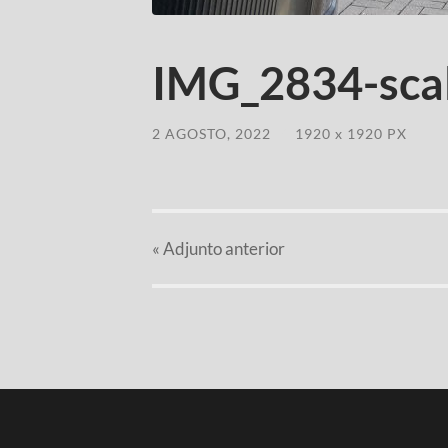
IMG_2834-scal
2 AGOSTO, 2022
/
1920
x
1920 PX
«
Adjunto
anterior