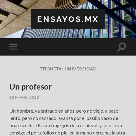
ENSAYOS.MX
Altern
Alternar
el
el
campo
menú
de
móvil
búsqu
ETIQUETA:
UNIVERSIDAD
Un profesor
15 MAYO, 2023
Un hombre, ya entrado en años, pero no viejo, a paso
lento, pero no cansado, avanza por el pasillo vacío de
una escuela. Usa un traje gris de tres piezas y sólo lleva
consigo el portafolios de piel en la mano derecha; la otra