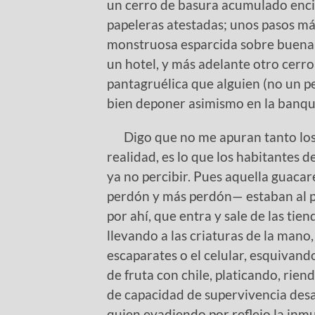
un cerro de basura acumulado encim
papeleras atestadas; unos pasos 
monstruosa esparcida sobre buena pa
un hotel, y más adelante otro cer
pantagruélica que alguien (no un p
bien deponer asimismo en la banqu
Digo que no me apuran tanto los t
realidad, es lo que los habitantes 
ya no percibir. Pues aquella guaca
perdón y más perdón— estaban al p
por ahí, que entra y sale de las ti
llevando a las criaturas de la mano
escaparates o el celular, esquivand
de fruta con chile, platicando, rie
de capacidad de supervivencia des
quien evadiendo por reflejo la inmu