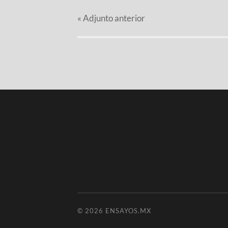
«
Adjunto
anterior
© 2026
ENSAYOS.MX