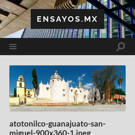
ENSAYOS.MX
Altern
Alternar
el
el
campo
menú
de
móvil
búsqu
atotonilco-guanajuato-san-
miguel-900x360-1.jpeg