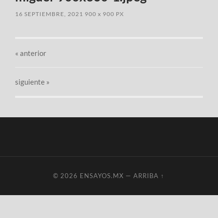
16 SEPTIEMBRE, 2021
900
x
900 PX
«
anterior
siguiente »
© 2026
ENSAYOS.MX
—
ARRIBA ↑