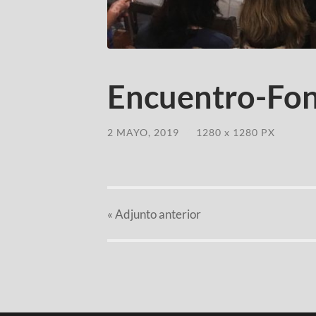
Encuentro-Fon
2 MAYO, 2019
/
1280
x
1280 PX
«
Adjunto
anterior