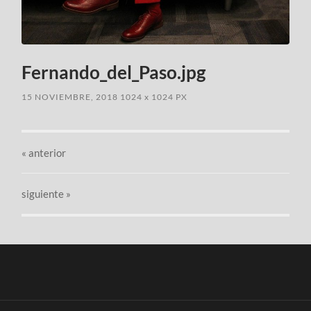
Fernando_del_Paso.jpg
15 NOVIEMBRE, 2018
1024
x
1024 PX
«
anterior
siguiente »