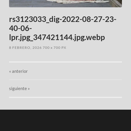
rs3123033_dig-2022-08-27-23-
40-06-
lpr.jpg_347421144.jpg.webp
8 FEBRERO, 2026
700
x
700 PX
«
anterior
siguiente »